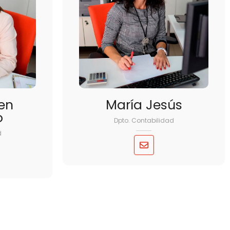
en
María Jesús
o
Dpto. Contabilidad
d