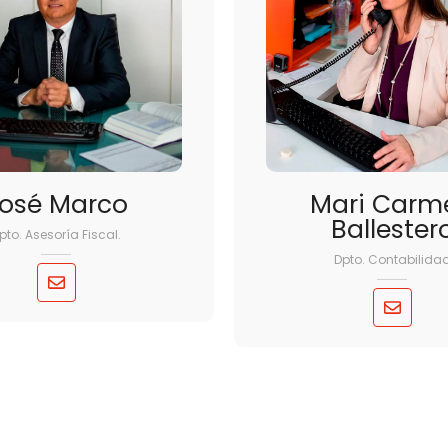
osé Marco
Mari Carm
Ballester
pto. Asesoría Fiscal.
Dpto. Contabilida