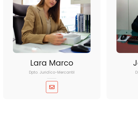
Lara Marco
J
Dpto. Juridíco-Mercantil
D