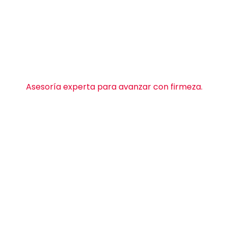
soramos con clari
anzas con confia
Asesoría experta para avanzar con firmeza.