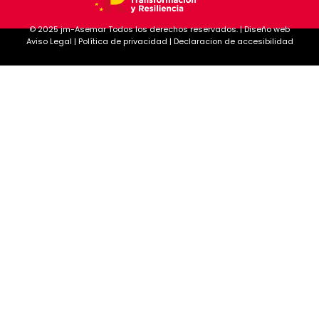
© 2025
jm-Asemar
Todos los derechos reservados. |
Diseño web
Aviso Legal
|
Política de privacidad
|
Declaracion de accesibilidad